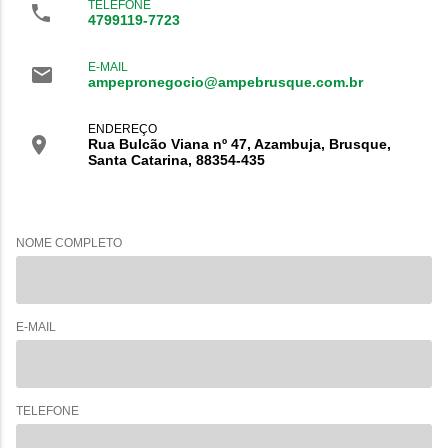
TELEFONE
4799119-7723
E-MAIL
ampepronegocio@ampebrusque.com.br
ENDEREÇO
Rua Bulcão Viana nº 47, Azambuja, Brusque,
Santa Catarina,
88354-435
NOME COMPLETO
E-MAIL
TELEFONE